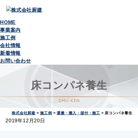
HOME
事業案内
施工例
会社情報
新着情報
お問い合わせ
床コンパネ養生
株式会社厨建
>
施工例
>
運搬・搬入・据付・施工
>
床コンパネ養生
2019年12月20日