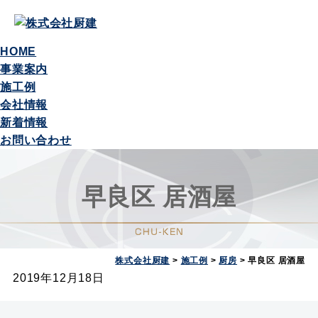
HOME
事業案内
施工例
会社情報
新着情報
お問い合わせ
早良区 居酒屋
株式会社厨建
>
施工例
>
厨房
>
早良区 居酒屋
2019年12月18日