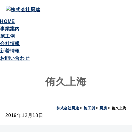
HOME
事業案内
施工例
会社情報
新着情報
お問い合わせ
侑久上海
株式会社厨建
>
施工例
>
厨房
>
侑久上海
2019年12月18日