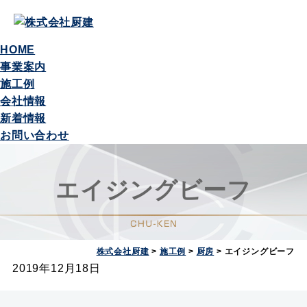
HOME
事業案内
施工例
会社情報
新着情報
お問い合わせ
エイジングビーフ
株式会社厨建
>
施工例
>
厨房
>
エイジングビーフ
2019年12月18日