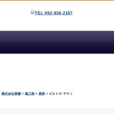
株式会社厨建
>
施工例
>
厨房
>
ピエトロ テラソ